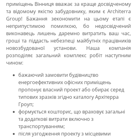
приміщень Вінниця
вважає за краще досвідченому
та відомому якістю забудовнику, яким є Architerra
Group! Бажання зекономити на цьому етапі є
неприпустимою помилкою, бо недосвідчений
виконавець лишень даремно витратить ваш час,
гроші та піддасть небезпеці майбутніх працівників
новозбудованої установи. Наша компанія
розподіляє загальний комплекс робіт наступним
чином:
бажаючий
замовити будівництво
енергоефективних офісних приміщень
пропонує власний проект або обирає серед
типових зразків згідно каталогу Архітерра
Гроуп;
формується кошторис, що враховує загальні
та додаткові витрати включно з
транспортуванням;
після узгодження проекту з місцевими