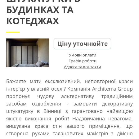
БУДИНКАХ ТА
КОТЕДЖАХ
Ціну уточнюйте
Умови оплати
Графік роботи
Адреса та контакти
Бажаєте мати ексклюзивний, неповторної краси
інтер’єр у власній оселі? Компанія Architerra Group
пропонує чудову альтернативу традиційним
засобам оздоблення -
замовити декоративну
штукатурку в Вінниці
з гарантовано найвищою
якістю виконання робіт! Надзвичайна невагома,
вишукана краса стін вашого приміщення, що
створена руками талановитих майстрів з дійсно