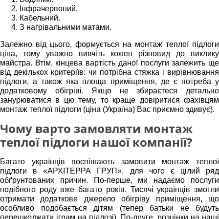
Інфрачервоний.
Кабельний.
З нагрівальними матами.
Залежно від цього, формується на
монтаж теплої підлоги
ціна,
тому уважно вивчіть кожен різновид до виклику
майстра. Втім, кінцева вартість даної послуги залежить ще
від декількох критеріїв: чи потрібна стяжка і вирівнювання
підлоги, а також яка площа приміщення, де є потреба у
додатковому обігріві. Якщо не збираєтеся детально
занурюватися в цю тему, то краще довіритися фахівцям
монтаж теплої підлоги (ціна (Україна)
Вас приємно здивує).
Чому варто замовляти монтаж
теплої підлоги нашої компанії?
Багато українців поспішають
замовити монтаж тепло
підлоги
в «АРХІТЕРРА ГРУП», для чого є цілий ряд
обґрунтованих причин. По-перше, ми надаємо послуги
подібного роду вже багато років. Тисячі українців змогли
отримати додаткове джерело обігріву приміщення, що
особливо подобається дітям (тепер батьки не будуть
перешкоджати іграм на підлозі). По-друге, розцінки на наші